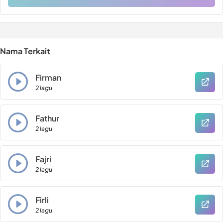
Nama Terkait
Firman
2 lagu
Fathur
2 lagu
Fajri
2 lagu
Firli
2 lagu