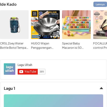
Ide Kado
Lainnya
CRSL Zoey Water
HUGO Wajan
Special Baby
FOCALLUR
Bottle Botol Tempat
Penggorengan
Macaron isi 50
control P
minum Tumbler
Stainless Tebal Anti
Diameter 2cm Kecil
Powder-M
Tumblr Travel Bottle
Lengket Kuali
Isi Banyak Harga
Bedak Pa
Stainless 480ml 16oz
Serbaguna Wokpan
Murah
Premium Quality
Lagu 1