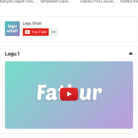
Banyak Dapat 5 box
Tempered Glass
Sepatu Pria Casual
SERIES K
Paling Best seller
iPhone 16-15-14-13-
Sneakers Fashion
Mechanic
12-11-X XR XS MAX
OOTD Hangout
ATOM 63 8
Mini Pro Max Plus
Kuliah Kerja Travel
Hotswappa
Sepatu Cowok
Modis J2027
Lagu 1