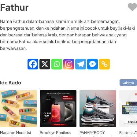
Fathur
Nama Fathur dalam bahasa Islami memiliki arti bersemangat,
berpengetahuan, dan keindahan. Nama ini cocok untuk bayi laki-laki
dan berasal dari bahasa Arab, dengan harapan bahwa anak yang
bernama Fathur akan selalu berilmu, berpengetahuan, dan
berwawasan.
Ide Kado
Lainnya
Macaron Murah Isi
Brooklyn Poniless
PANARYBODY
Fantech 