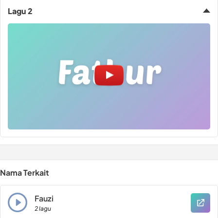
Lagu 2
Nama Terkait
Fauzi
2 lagu