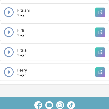
Fitriani
2 lagu
Firli
2 lagu
Fitria
2 lagu
Ferry
2 lagu