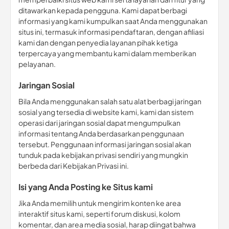
ditawarkan kepada pengguna. Kami dapat berbagi
informasi yang kami kumpulkan saat Anda menggunakan
situs ini, termasuk informasi pendaftaran, dengan afiliasi
kami dan dengan penyedia layanan pihak ketiga
terpercaya yang membantu kami dalam memberikan
pelayanan.
Jaringan Sosial
Bila Anda menggunakan salah satu alat berbagi jaringan
sosial yang tersedia di website kami, kami dan sistem
operasi dari jaringan sosial dapat mengumpulkan
informasi tentang Anda berdasarkan penggunaan
tersebut. Penggunaan informasi jaringan sosial akan
tunduk pada kebijakan privasi sendiri yang mungkin
berbeda dari Kebijakan Privasi ini.
Isi yang Anda Posting ke Situs kami
Jika Anda memilih untuk mengirim konten ke area
interaktif situs kami, seperti forum diskusi, kolom
komentar, dan area media sosial, harap diingat bahwa