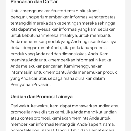
Pencarian dan Daftar
Untuk menggunakan fitur tertentu di situs kami,
pengunjung perlu memberikan informasi yang terbatas
tentang diri mereka dan kepentingan mereka sehingga
kita dapat menyesuaikan informasi yang kami sediakan
untuk kebutuhan mereka. Misalnya, untuk membantu
Anda menemukan produk yang Anda inginkan lokasinya
dekat dengan rumah Anda, kita perlu tahu apa jenis
produk yang Anda cari dan dimana lokasi Anda. Kami
meminta Anda untuk memberikan informasi ini ketika
Anda melakukan pencarian. Kami menggunakan
informasi ini untuk membantu Anda menemukan produk
yang Anda cari atau sebagaimana diuraikan dalam
Pernyataan Privasi ini.
Undian dan Promosi Lainnya
Dari waktu ke waktu, kami dapat menawarkan undian atau
promosi lainnya di situs kami. Jika Anda mengikuti undian
atau kontes promosi, kami akan meminta Anda untuk
memberikan informasi tentang diri Anda (seperti nama,
nomor telepon, alamat, tanggal lahir, dan alamat email).