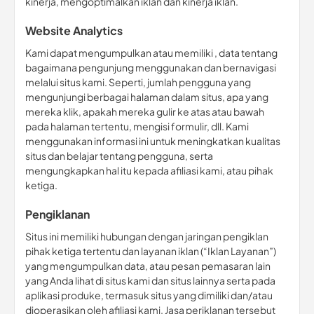
kinerja, mengoptimalkan iklan dan kinerja iklan.
Website Analytics
Kami dapat mengumpulkan atau memiliki , data tentang
bagaimana pengunjung menggunakan dan bernavigasi
melalui situs kami. Seperti, jumlah pengguna yang
mengunjungi berbagai halaman dalam situs, apa yang
mereka klik, apakah mereka gulir ke atas atau bawah
pada halaman tertentu, mengisi formulir, dll. Kami
menggunakan informasi ini untuk meningkatkan kualitas
situs dan belajar tentang pengguna, serta
mengungkapkan hal itu kepada afiliasi kami, atau pihak
ketiga.
Pengiklanan
Situs ini memiliki hubungan dengan jaringan pengiklan
pihak ketiga tertentu dan layanan iklan (“Iklan Layanan”)
yang mengumpulkan data, atau pesan pemasaran lain
yang Anda lihat di situs kami dan situs lainnya serta pada
aplikasi produke, termasuk situs yang dimiliki dan/atau
dioperasikan oleh afiliasi kami. Jasa periklanan tersebut