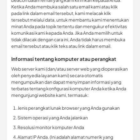
beacon dalam email yang kami kirimkan kepada Anda.
Ketika Anda membuka salah satu email kami atau klik
pada link dalam email tersebut, kami melacak klik
tersebut melalui data, untuk membantu kami menentukan
minat Anda pada topik tertentu dan mengukur efektivitas
komunikasi kami kepada Anda. Jika Anda memilih untuk
tidak dilacak dengan cara ini, Anda tidak harus membuka
email tersebut atau klik teks atau link dalam email.
Informasi tentang komputer atau perangkat
Web server kami (dan/atau server web yang dioperasikan
oleh penyedia layanan kami) secara otomatis
mengumpulkan dan dapat menyimpan informasi yang
terbatas tentang konfigurasi komputer Anda ketika Anda
mengunjungi website kami, termasuk:
Jenis perangkat lunak browser yang Anda gunakan
Sistem operasi yang Anda jalankan
Resolusi monitor komputer Anda
Alamat IP Anda. (Ini adalah alamat numerik yang