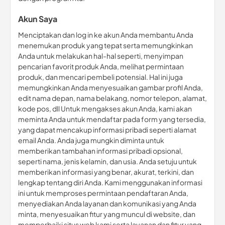
Akun Saya
Menciptakan dan log in ke akun Anda membantu Anda
menemukan produk yang tepat serta memungkinkan
Anda untuk melakukan hal-hal seperti, menyimpan
pencarian favorit produk Anda, melihat permintaan
produk, dan mencari pembeli potensial. Hal ini juga
memungkinkan Anda menyesuaikan gambar profil Anda,
edit nama depan, nama belakang, nomor telepon, alamat,
kode pos, dll Untuk mengakses akun Anda, kami akan
meminta Anda untuk mendaftar pada form yang tersedia,
yang dapat mencakup informasi pribadi seperti alamat
email Anda. Anda juga mungkin diminta untuk
memberikan tambahan informasi pribadi opsional,
seperti nama, jenis kelamin, dan usia. Anda setuju untuk
memberikan informasi yang benar, akurat, terkini, dan
lengkap tentang diri Anda. Kami menggunakan informasi
ini untuk memproses permintaan pendaftaran Anda,
menyediakan Anda layanan dan komunikasi yang Anda
minta, menyesuaikan fitur yang muncul di website, dan
memperbaiki situs web kami serta layanan dan fitur yang