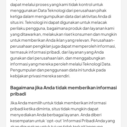
dapat melalui proses yang kami tidak kontrol untuk
menggunakan Data Teknologi dari perusahaan pihak
ketiga dalam mengumpulkan data dari aktivitas Anda di
situs ini. Teknologi ini dapat digunakan untuk melacak
perilaku pengguna, bagaimana produk dan layanan kami
yang ditawarkan, melakukan riset konsumen dan mungkin
untuk memberikan Anda iklan yang relevan. Perusahaan-
perusahaan pengiklan juga dapat memperoleh informasi,
termasuk informasi pribadi, dari layanan yang Anda
gunakan dari perusahaan lain, dan menggabungkan
informasi yang mereka peroleh melalui Teknologi Data.
Pengumpulan dan penggunaan data ini tunduk pada
kebijakan privasi mereka sendiri.
Bagaimana jika Anda tidak memberikan informasi
pribadi
Jika Anda memilih untuk tidak memberikan informasi
pribadi ketika diminta, situs tidak mungkin dapat
menyediakan Anda berbagai layanan. Anda diberi
kesempatan untuk ‘opt-out’ Informasi Pribadi Anda yang
akan digunakan untuk tujuan tidak terkait langsung