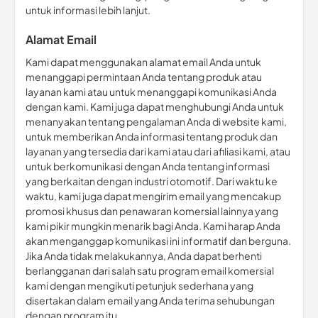
untuk informasi lebih lanjut.
Alamat Email
Kami dapat menggunakan alamat email Anda untuk
menanggapi permintaan Anda tentang produk atau
layanan kami atau untuk menanggapi komunikasi Anda
dengan kami. Kami juga dapat menghubungi Anda untuk
menanyakan tentang pengalaman Anda di website kami,
untuk memberikan Anda informasi tentang produk dan
layanan yang tersedia dari kami atau dari afiliasi kami, atau
untuk berkomunikasi dengan Anda tentang informasi
yang berkaitan dengan industri otomotif. Dari waktu ke
waktu, kami juga dapat mengirim email yang mencakup
promosi khusus dan penawaran komersial lainnya yang
kami pikir mungkin menarik bagi Anda. Kami harap Anda
akan menganggap komunikasi ini informatif dan berguna.
Jika Anda tidak melakukannya, Anda dapat berhenti
berlangganan dari salah satu program email komersial
kami dengan mengikuti petunjuk sederhana yang
disertakan dalam email yang Anda terima sehubungan
dengan program itu.