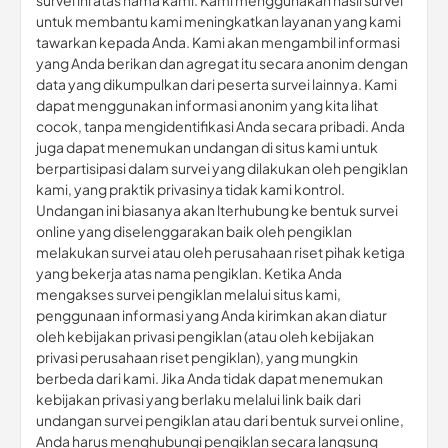
survei ini atas nama kami. Kami menggunakan hasil survei
untuk membantu kami meningkatkan layanan yang kami
tawarkan kepada Anda. Kami akan mengambil informasi
yang Anda berikan dan agregat itu secara anonim dengan
data yang dikumpulkan dari peserta survei lainnya. Kami
dapat menggunakan informasi anonim yang kita lihat
cocok, tanpa mengidentifikasi Anda secara pribadi. Anda
juga dapat menemukan undangan di situs kami untuk
berpartisipasi dalam survei yang dilakukan oleh pengiklan
kami, yang praktik privasinya tidak kami kontrol.
Undangan ini biasanya akan lterhubung ke bentuk survei
online yang diselenggarakan baik oleh pengiklan
melakukan survei atau oleh perusahaan riset pihak ketiga
yang bekerja atas nama pengiklan. Ketika Anda
mengakses survei pengiklan melalui situs kami,
penggunaan informasi yang Anda kirimkan akan diatur
oleh kebijakan privasi pengiklan (atau oleh kebijakan
privasi perusahaan riset pengiklan), yang mungkin
berbeda dari kami. Jika Anda tidak dapat menemukan
kebijakan privasi yang berlaku melalui link baik dari
undangan survei pengiklan atau dari bentuk survei online,
Anda harus menghubungi pengiklan secara langsung