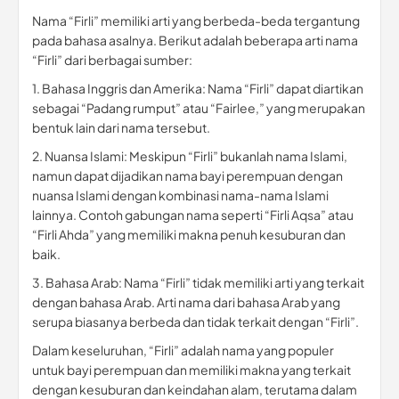
Nama “Firli” memiliki arti yang berbeda-beda tergantung
pada bahasa asalnya. Berikut adalah beberapa arti nama
“Firli” dari berbagai sumber:
1. Bahasa Inggris dan Amerika: Nama “Firli” dapat diartikan
sebagai “Padang rumput” atau “Fairlee,” yang merupakan
bentuk lain dari nama tersebut.
2. Nuansa Islami: Meskipun “Firli” bukanlah nama Islami,
namun dapat dijadikan nama bayi perempuan dengan
nuansa Islami dengan kombinasi nama-nama Islami
lainnya. Contoh gabungan nama seperti “Firli Aqsa” atau
“Firli Ahda” yang memiliki makna penuh kesuburan dan
baik.
3. Bahasa Arab: Nama “Firli” tidak memiliki arti yang terkait
dengan bahasa Arab. Arti nama dari bahasa Arab yang
serupa biasanya berbeda dan tidak terkait dengan “Firli”.
Dalam keseluruhan, “Firli” adalah nama yang populer
untuk bayi perempuan dan memiliki makna yang terkait
dengan kesuburan dan keindahan alam, terutama dalam