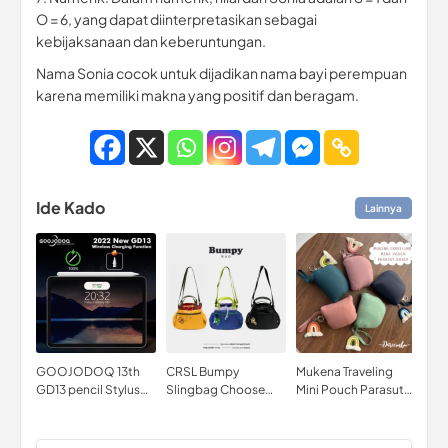
O = 6, yang dapat diinterpretasikan sebagai
kebijaksanaan dan keberuntungan.
Nama Sonia cocok untuk dijadikan nama bayi perempuan
karena memiliki makna yang positif dan beragam.
Ide Kado
Lainnya
GOOJODOQ 13th
CRSL Bumpy
Mukena Traveling
SUG
GD13 pencil Stylus
Slingbag Choose
Mini Pouch Parasut
Seat
Pencil for iPad with
Characters Tas
Korea Anak dan
Tra
Palm Rejection with
Slingbag Shoulder
Dewasa
wireless charger
Bag Tas Selempang