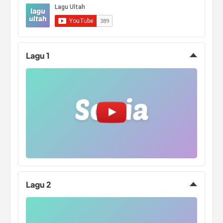
Active Pencil Pen for
Unisex Pria Wanita
iPad min
Tas Bahu
Lagu 1
Lagu 2