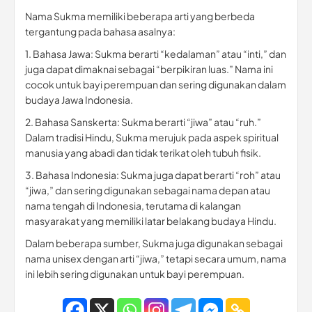
Nama Sukma memiliki beberapa arti yang berbeda
tergantung pada bahasa asalnya:
1. Bahasa Jawa: Sukma berarti “kedalaman” atau “inti,” dan
juga dapat dimaknai sebagai “berpikiran luas.” Nama ini
cocok untuk bayi perempuan dan sering digunakan dalam
budaya Jawa Indonesia.
2. Bahasa Sanskerta: Sukma berarti “jiwa” atau “ruh.”
Dalam tradisi Hindu, Sukma merujuk pada aspek spiritual
manusia yang abadi dan tidak terikat oleh tubuh fisik.
3. Bahasa Indonesia: Sukma juga dapat berarti “roh” atau
“jiwa,” dan sering digunakan sebagai nama depan atau
nama tengah di Indonesia, terutama di kalangan
masyarakat yang memiliki latar belakang budaya Hindu.
Dalam beberapa sumber, Sukma juga digunakan sebagai
nama unisex dengan arti “jiwa,” tetapi secara umum, nama
ini lebih sering digunakan untuk bayi perempuan.