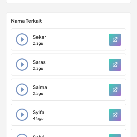
Nama Terkait
Sekar
2 lagu
Saras
2 lagu
Salma
2 lagu
Syifa
4 lagu