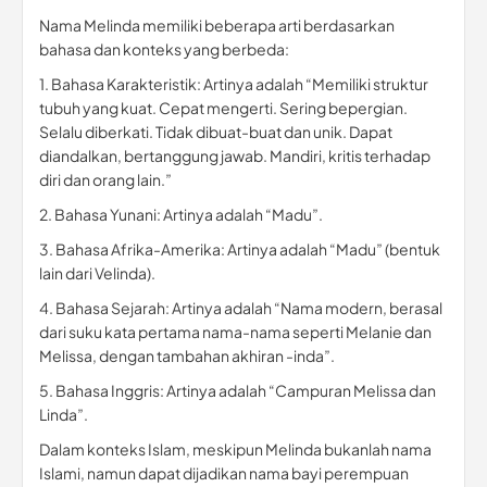
Nama Melinda memiliki beberapa arti berdasarkan
bahasa dan konteks yang berbeda:
1. Bahasa Karakteristik: Artinya adalah “Memiliki struktur
tubuh yang kuat. Cepat mengerti. Sering bepergian.
Selalu diberkati. Tidak dibuat-buat dan unik. Dapat
diandalkan, bertanggung jawab. Mandiri, kritis terhadap
diri dan orang lain.”
2. Bahasa Yunani: Artinya adalah “Madu”.
3. Bahasa Afrika-Amerika: Artinya adalah “Madu” (bentuk
lain dari Velinda).
4. Bahasa Sejarah: Artinya adalah “Nama modern, berasal
dari suku kata pertama nama-nama seperti Melanie dan
Melissa, dengan tambahan akhiran -inda”.
5. Bahasa Inggris: Artinya adalah “Campuran Melissa dan
Linda”.
Dalam konteks Islam, meskipun Melinda bukanlah nama
Islami, namun dapat dijadikan nama bayi perempuan