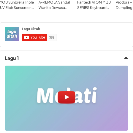
YOU Sunbrella Triple
A-KEMOLA Sandal
Fantech ATOM MIZU
Viodora –
UV Elixir Sunscreen
Wanita Dewasa
SERIES Keyboard
Dumpling 
SPF50+ PA
Sepatu Wedges
Mechanical Gaming
Korea Thai
Sandal Cewek
ATOM 63 81 96
Tas selem
Sandal Korea Sandal
Hotswappable 3 Pin
out jalan j
Fuji Wanita Tinggi
wanita
Lagu 1