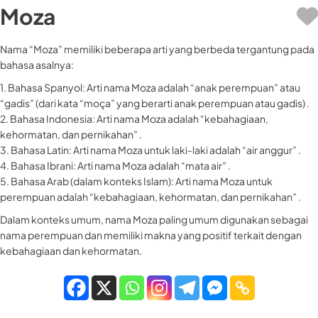
Moza
Nama “Moza” memiliki beberapa arti yang berbeda tergantung pada
bahasa asalnya:
1. Bahasa Spanyol: Arti nama Moza adalah “anak perempuan” atau
“gadis” (dari kata “moça” yang berarti anak perempuan atau gadis) .
2. Bahasa Indonesia: Arti nama Moza adalah “kebahagiaan,
kehormatan, dan pernikahan” .
3. Bahasa Latin: Arti nama Moza untuk laki-laki adalah “air anggur” .
4. Bahasa Ibrani: Arti nama Moza adalah “mata air” .
5. Bahasa Arab (dalam konteks Islam): Arti nama Moza untuk
perempuan adalah “kebahagiaan, kehormatan, dan pernikahan” .
Dalam konteks umum, nama Moza paling umum digunakan sebagai
nama perempuan dan memiliki makna yang positif terkait dengan
kebahagiaan dan kehormatan.