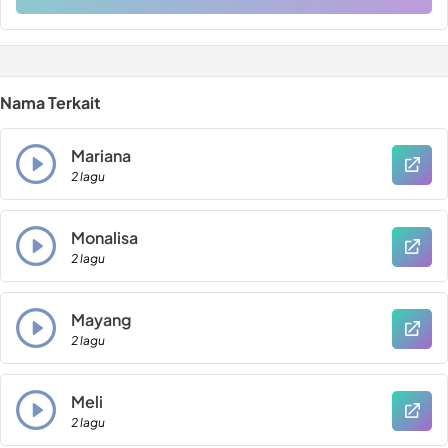
Nama Terkait
Mariana
2 lagu
Monalisa
2 lagu
Mayang
2 lagu
Meli
2 lagu