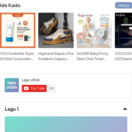
Ide Kado
Lainnya
YOU Sunbrella Triple
Highland Sepatu Pria
SUGAR Baby Potty
GOOJODO
UV Elixir Sunscreen
Sneakers Sepatu
Seat Chair Toilet
GD13 penci
SPF50+ PA
Kasual Kerja
Training Pispot
Pencil for
Outdoor Sepatu
Palm Reje
Casual Cowok
wireless c
Running Shoes
Active Pen
iPad min
Lagu 1