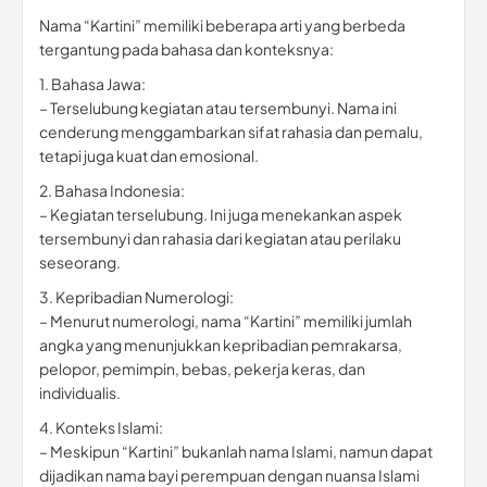
Nama “Kartini” memiliki beberapa arti yang berbeda
tergantung pada bahasa dan konteksnya:
1. Bahasa Jawa:
– Terselubung kegiatan atau tersembunyi. Nama ini
cenderung menggambarkan sifat rahasia dan pemalu,
tetapi juga kuat dan emosional.
2. Bahasa Indonesia:
– Kegiatan terselubung. Ini juga menekankan aspek
tersembunyi dan rahasia dari kegiatan atau perilaku
seseorang.
3. Kepribadian Numerologi:
– Menurut numerologi, nama “Kartini” memiliki jumlah
angka yang menunjukkan kepribadian pemrakarsa,
pelopor, pemimpin, bebas, pekerja keras, dan
individualis.
4. Konteks Islami:
– Meskipun “Kartini” bukanlah nama Islami, namun dapat
dijadikan nama bayi perempuan dengan nuansa Islami