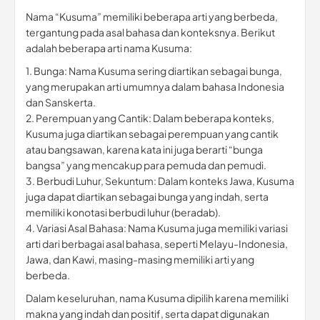
Nama “Kusuma” memiliki beberapa arti yang berbeda,
tergantung pada asal bahasa dan konteksnya. Berikut
adalah beberapa arti nama Kusuma:
1. Bunga: Nama Kusuma sering diartikan sebagai bunga,
yang merupakan arti umumnya dalam bahasa Indonesia
dan Sanskerta.
2. Perempuan yang Cantik: Dalam beberapa konteks,
Kusuma juga diartikan sebagai perempuan yang cantik
atau bangsawan, karena kata ini juga berarti “bunga
bangsa” yang mencakup para pemuda dan pemudi.
3. Berbudi Luhur, Sekuntum: Dalam konteks Jawa, Kusuma
juga dapat diartikan sebagai bunga yang indah, serta
memiliki konotasi berbudi luhur (beradab).
4. Variasi Asal Bahasa: Nama Kusuma juga memiliki variasi
arti dari berbagai asal bahasa, seperti Melayu-Indonesia,
Jawa, dan Kawi, masing-masing memiliki arti yang
berbeda.
Dalam keseluruhan, nama Kusuma dipilih karena memiliki
makna yang indah dan positif, serta dapat digunakan