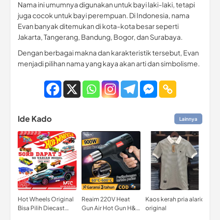
Nama ini umumnya digunakan untuk bayi laki-laki, tetapi
juga cocok untuk bayi perempuan. Di Indonesia, nama
Evan banyak ditemukan di kota-kota besar seperti
Jakarta, Tangerang, Bandung, Bogor, dan Surabaya.
Dengan berbagai makna dan karakteristik tersebut, Evan
menjadi pilihan nama yang kaya akan arti dan simbolisme.
Ide Kado
Lainnya
Hot Wheels Original
Reaim 220V Heat
Kaos kerah pria alaric
MOM
Bisa Pilih Diecast
Gun Air Hot Gun H&L
original
Sus
Mobil Mainan Mobil
Pro Senapan Panas
wit