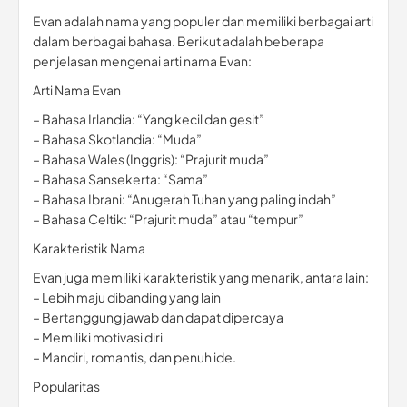
Evan adalah nama yang populer dan memiliki berbagai arti
dalam berbagai bahasa. Berikut adalah beberapa
penjelasan mengenai arti nama Evan:
Arti Nama Evan
– Bahasa Irlandia: “Yang kecil dan gesit”
– Bahasa Skotlandia: “Muda”
– Bahasa Wales (Inggris): “Prajurit muda”
– Bahasa Sansekerta: “Sama”
– Bahasa Ibrani: “Anugerah Tuhan yang paling indah”
– Bahasa Celtik: “Prajurit muda” atau “tempur”
Karakteristik Nama
Evan juga memiliki karakteristik yang menarik, antara lain:
– Lebih maju dibanding yang lain
– Bertanggung jawab dan dapat dipercaya
– Memiliki motivasi diri
– Mandiri, romantis, dan penuh ide.
Popularitas