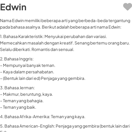
Edwin
Nama Edwin memiliki beberapa arti yang berbeda-beda tergantung
pada bahasa asalnya. Berikut adalah beberapa arti nama Edwin:
1. Bahasa Karakteristik: Menyukai perubahan dan variasi.
Memecahkan masalah dengan kreatif. Senang bertemu orang baru.
Selalu diberkati. Romantis dan sensual.
2. Bahasa Inggris:
– Mempunyai banyak teman.
– Kaya dalam persahabatan.
– (Bentuk lain dari ed) Penjaga yang gembira.
3. Bahasa Jerman:
– Makmur, beruntung, kaya.
– Teman yang bahagia.
– Teman yang baik.
4. Bahasa Afrika-Amerika: Teman yang kaya.
5. Bahasa American-English: Penjaga yang gembira (bentuk lain dari