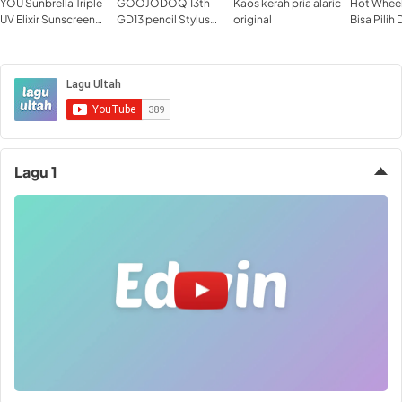
YOU Sunbrella Triple
GOOJODOQ 13th
Kaos kerah pria alaric
Hot Wheel
UV Elixir Sunscreen
GD13 pencil Stylus
original
Bisa Pilih
SPF50+ PA
Pencil for iPad with
Mobil Mai
Palm Rejection with
Anak Asli
wireless charger
Active Pencil Pen for
iPad min
Lagu 1