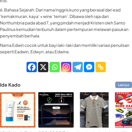
Ed).
6. Bahasa Sejarah: Dari nama Inggris kuno yang berasal dari ead
‘kemakmuran, kaya’ + wine ‘teman’. Dibawa oleh raja dari
Northumbria pada abad 7, yang pindah menjadi Kristen oleh Santo
Paulinus kemudian terbunuh dalam pertempuran melawan pasukan
penyembah berhala.
Nama Edwin cocok untuk bayi laki-laki dan memiliki variasi penulisan
seperti Eadwin, Edwyn, atau Edwine.
Ide Kado
Lainnya