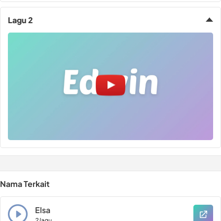
Lagu 2
Nama Terkait
Elsa
2 lagu