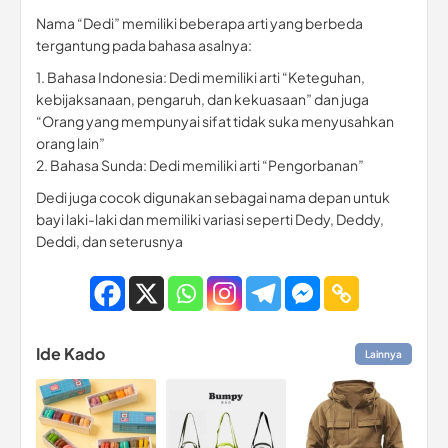
Nama “Dedi” memiliki beberapa arti yang berbeda
tergantung pada bahasa asalnya:
1. Bahasa Indonesia: Dedi memiliki arti “Keteguhan,
kebijaksanaan, pengaruh, dan kekuasaan” dan juga
“Orang yang mempunyai sifat tidak suka menyusahkan
orang lain”
2. Bahasa Sunda: Dedi memiliki arti “Pengorbanan”
Dedi juga cocok digunakan sebagai nama depan untuk
bayi laki-laki dan memiliki variasi seperti Dedy, Deddy,
Deddi, dan seterusnya
Ide Kado
Lainnya