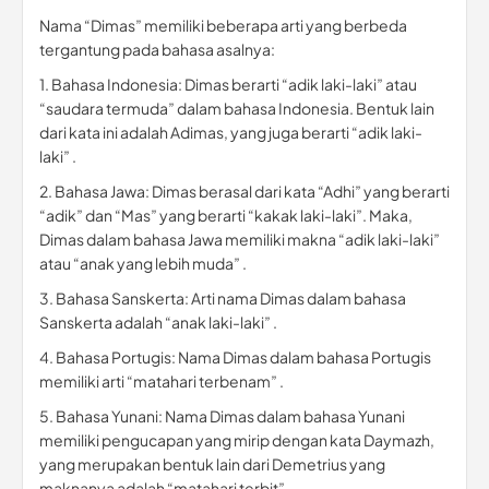
Nama “Dimas” memiliki beberapa arti yang berbeda
tergantung pada bahasa asalnya:
1. Bahasa Indonesia: Dimas berarti “adik laki-laki” atau
“saudara termuda” dalam bahasa Indonesia. Bentuk lain
dari kata ini adalah Adimas, yang juga berarti “adik laki-
laki” .
2. Bahasa Jawa: Dimas berasal dari kata “Adhi” yang berarti
“adik” dan “Mas” yang berarti “kakak laki-laki”. Maka,
Dimas dalam bahasa Jawa memiliki makna “adik laki-laki”
atau “anak yang lebih muda” .
3. Bahasa Sanskerta: Arti nama Dimas dalam bahasa
Sanskerta adalah “anak laki-laki” .
4. Bahasa Portugis: Nama Dimas dalam bahasa Portugis
memiliki arti “matahari terbenam” .
5. Bahasa Yunani: Nama Dimas dalam bahasa Yunani
memiliki pengucapan yang mirip dengan kata Daymazh,
yang merupakan bentuk lain dari Demetrius yang
maknanya adalah “matahari terbit” .