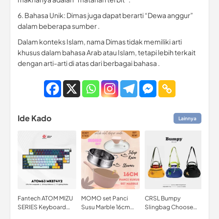
6. Bahasa Unik: Dimas juga dapat berarti “Dewa anggur”
dalam beberapa sumber .
Dalam konteks Islam, nama Dimas tidak memiliki arti
khusus dalam bahasa Arab atau Islam, tetapi lebih terkait
dengan arti-arti di atas dari berbagai bahasa .
Ide Kado
Lainnya
Fantech ATOM MIZU
MOMO set Panci
CRSL Bumpy
YOU
SERIES Keyboard
Susu Marble 16cm
Slingbag Choose
UV 
Mechanical Gaming
with Kukusan dan
Characters Tas
SPF