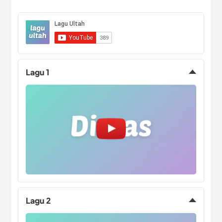
ATOM 63 81 96
TUTUP Serbaguna
Slingbag Shoulder
Hotswappable 3 Pin
Panci MPASI
Bag Tas Selempang
Unisex Pria Wanita
Tas Bahu
Lagu 1
Lagu 2