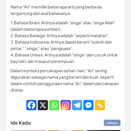
Nama “Ari” memiliki beberapa arti yang berbeda
tergantung dari asal bahasanya:
1. Bahasa Ibrani: Artinya adalah “singa” atau “singa Allah”
(dalam beberapa sumber) .
2. Bahasa Badaga: Artinya adalah “seperti matahari” .
3. Bahasa Indonesia: Artinya dapat berarti “kokoh dan
pintar,” “singa,” atau “penguasa” .
4. Bahasa Unisex: Artinya adalah “singa” dan cocok untuk
bayi laki-laki maupun perempuan .
Dalam konteks percakapan sehari-hari, “Ari” sering
digunakan sebagai nama yang berani dan kuat, seperti
dalam contoh penggunaan nama “Ari” dalam percakapan
di atas .
Ide Kado
Lainnya