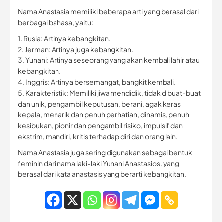
Nama Anastasia memiliki beberapa arti yang berasal dari
berbagai bahasa, yaitu:
1. Rusia: Artinya kebangkitan.
2. Jerman: Artinya juga kebangkitan.
3. Yunani: Artinya seseorang yang akan kembali lahir atau
kebangkitan.
4. Inggris: Artinya bersemangat, bangkit kembali.
5. Karakteristik: Memiliki jiwa mendidik, tidak dibuat-buat
dan unik, pengambil keputusan, berani, agak keras
kepala, menarik dan penuh perhatian, dinamis, penuh
kesibukan, pionir dan pengambil risiko, impulsif dan
ekstrim, mandiri, kritis terhadap diri dan orang lain.
Nama Anastasia juga sering digunakan sebagai bentuk
feminin dari nama laki-laki Yunani Anastasios, yang
berasal dari kata anastasis yang berarti kebangkitan.