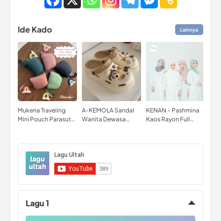
Ide Kado
Lainnya
Mukena Traveling
A-KEMOLA Sandal
KENAN – Pashmina
YOU
Mini Pouch Parasut
Wanita Dewasa
Kaos Rayon Full
UV 
Korea Anak dan
Sepatu Wedges
WARNA Matt Rayon
SPF
Dewasa
Sandal Cewek
Sandal Korea Sandal
Fuji Wanita Tinggi
Lagu 1