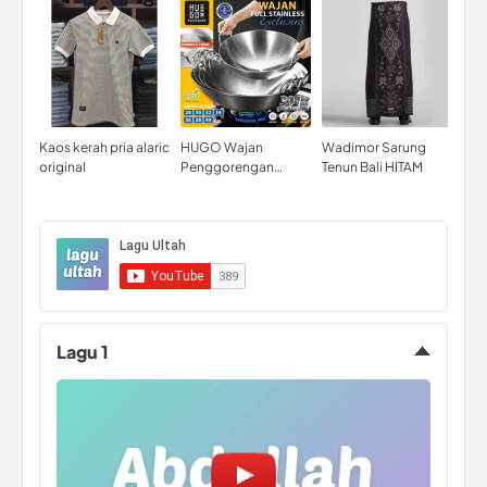
Kaos kerah pria alaric
HUGO Wajan
Wadimor Sarung
Mus
original
Penggorengan
Tenun Bali HITAM
Lat
Stainless Tebal Anti
Taj
Lengket Kuali
Qur
Serbaguna Wokpan
Uku
Premium Quality
Kod
Lagu 1