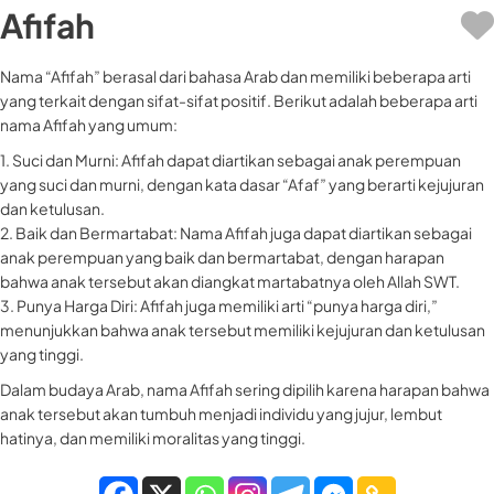
Afifah
Nama “Afifah” berasal dari bahasa Arab dan memiliki beberapa arti
yang terkait dengan sifat-sifat positif. Berikut adalah beberapa arti
nama Afifah yang umum:
1. Suci dan Murni: Afifah dapat diartikan sebagai anak perempuan
yang suci dan murni, dengan kata dasar “Afaf” yang berarti kejujuran
dan ketulusan.
2. Baik dan Bermartabat: Nama Afifah juga dapat diartikan sebagai
anak perempuan yang baik dan bermartabat, dengan harapan
bahwa anak tersebut akan diangkat martabatnya oleh Allah SWT.
3. Punya Harga Diri: Afifah juga memiliki arti “punya harga diri,”
menunjukkan bahwa anak tersebut memiliki kejujuran dan ketulusan
yang tinggi.
Dalam budaya Arab, nama Afifah sering dipilih karena harapan bahwa
anak tersebut akan tumbuh menjadi individu yang jujur, lembut
hatinya, dan memiliki moralitas yang tinggi.