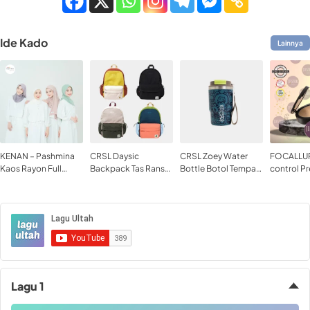
Ide Kado
Lainnya
KENAN – Pashmina
CRSL Daysic
CRSL Zoey Water
FOCALLUR
Kaos Rayon Full
Backpack Tas Ransel
Bottle Botol Tempat
control P
WARNA Matt Rayon
Tas Ransel Sedang
minum Tumbler
Powder-M
Tas Ransel Sekolah
Tumblr Travel Bottle
Bedak Pa
Tas Ransel Kampus
Stainless 480ml 16oz
Tas Laptop Bagpack
Lagu 1