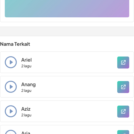
Nama Terkait
Ariel
2 lagu
Anang
2 lagu
Aziz
2 lagu
Aria