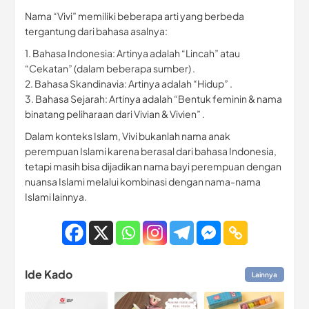
Nama “Vivi” memiliki beberapa arti yang berbeda
tergantung dari bahasa asalnya:
1. Bahasa Indonesia: Artinya adalah “Lincah” atau
“Cekatan” (dalam beberapa sumber) .
2. Bahasa Skandinavia: Artinya adalah “Hidup” .
3. Bahasa Sejarah: Artinya adalah “Bentuk feminin & nama
binatang peliharaan dari Vivian & Vivien” .
Dalam konteks Islam, Vivi bukanlah nama anak
perempuan Islami karena berasal dari bahasa Indonesia,
tetapi masih bisa dijadikan nama bayi perempuan dengan
nuansa Islami melalui kombinasi dengan nama-nama
Islami lainnya.
Ide Kado
Lainnya