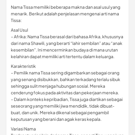
Nama Tissa memiliki beberapa makna dan asal usul yang
menarik. Berikut adalah penjelasan mengenai arti nama
Tissa:
Asal Usul
– Afrika: Nama Tissa berasal dari bahasa Afrika, khususnya
dari nama Shawili, yang berarti “lahir sembilan” atau “anak
kesembilan”. Ini mencerminkan budaya di mana urutan
kelahiran dapat memiliki arti tertentu dalam keluarga.
Karakteristik
– Pemilik nama Tissa sering digambarkan sebagai orang
yang senang disibukkan, bahkan terkadang terlalu sibuk
sehingga sulit menjaga hubungan sosial. Mereka
cenderung fokus pada aktivitas dan pekerjaan mereka.
– Dalam konteks kepribadian, Tissa juga diartikan sebagai
seseorang yang memiliki jiwa mendidik, tidak dibuat-
buat, dan unik. Mereka dikenal sebagai pengambil
keputusan yang berani dan agak keras kepala.
Variasi Nama