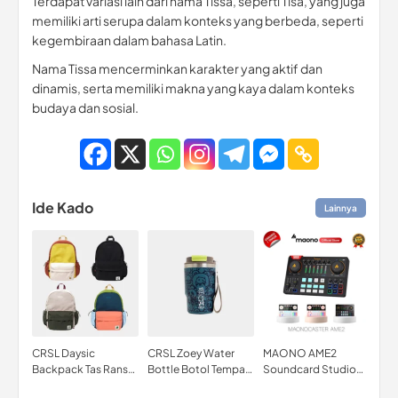
Terdapat variasi lain dari nama Tissa, seperti Tisa, yang juga
memiliki arti serupa dalam konteks yang berbeda, seperti
kegembiraan dalam bahasa Latin.
Nama Tissa mencerminkan karakter yang aktif dan
dinamis, serta memiliki makna yang kaya dalam konteks
budaya dan sosial.
Ide Kado
Lainnya
CRSL Daysic
CRSL Zoey Water
MAONO AME2
FOC
Backpack Tas Ransel
Bottle Botol Tempat
Soundcard Studio
con
Tas Ransel Sedang
minum Tumbler
Audio Interface for
Pow