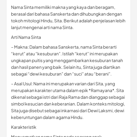
Nama Sinta memiliki makna yang kaya dan beragam,
berasal dari bahasa Sanskerta dan dihubungkan dengan
tokoh mitologi Hindu, Sita. Berikut adalah penjelasan lebih
lanjut mengenai arti nama Sinta.
Arti Nama Sinta
– Makna: Dalam bahasa Sanskerta, nama Sinta berarti
“kerut” atau “kesuburan”. Istilah “kerut” ini merupakan
ungkapan puitis yang menggambarkan kesuburan tanah
dan hasil panen yang baik. Selain itu, Sinta juga diartikan
sebagai “dewi kesuburan” dan “suci” atau “berani”.
– Asal Usul: Nama ini merupakan varian dari Sita, yang
merupakan karakter utama dalam epik *Ramayana*. Sita
dikenal sebagai istri dari Raja Rama dan dianggap sebagai
simbol kesucian dan keberanian. Dalam konteks mitologi,
Sita juga disebut sebagai inkarnasi dari Dewi Laksmi, dewi
keberuntungan dalam agama Hindu.
Karakteristik
Menyematkan nama Sinta pada seorang anak