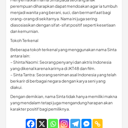
perempuan diharapkan dapat mendoakan agar ia tumbuh
menjadi wanita yang berani, suci, dan bermanfaat bagi
orang-orang di sekitarnya. Nama ini juga sering
diasosiasikan dengan sifat-sifat positif seperti kesetiaan
dan kemurnian.
Tokoh Terkenal
Beberapa tokoh terkenal yang menggunakan nama Sinta
antara lain:
– Shinta Naomi: Seorang penyanyi dan aktris Indonesia
yang dikenal karena karirnya di JKT48 dan film.
– Sinta Tantra: Seorang seniman asal Indonesia yang telah
berkarir di berbagai negara dengan karya seni yang
diakui.
Dengan demikian, nama Sinta tidak hanya memiliki makna
yang mendalam tetapi juga mengandung harapan akan
karakter positif bagi pemiliknya.