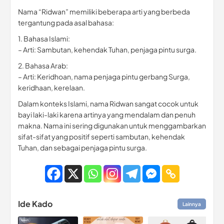
Nama “Ridwan” memiliki beberapa arti yang berbeda
tergantung pada asal bahasa:
1. Bahasa Islami:
– Arti: Sambutan, kehendak Tuhan, penjaga pintu surga.
2. Bahasa Arab:
– Arti: Keridhoan, nama penjaga pintu gerbang Surga,
keridhaan, kerelaan.
Dalam konteks Islami, nama Ridwan sangat cocok untuk
bayi laki-laki karena artinya yang mendalam dan penuh
makna. Nama ini sering digunakan untuk menggambarkan
sifat-sifat yang positif seperti sambutan, kehendak
Tuhan, dan sebagai penjaga pintu surga.
Ide Kado
Lainnya