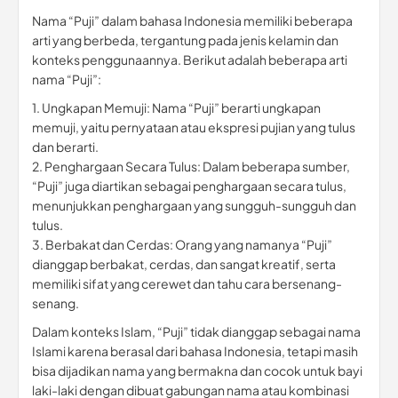
Nama “Puji” dalam bahasa Indonesia memiliki beberapa
arti yang berbeda, tergantung pada jenis kelamin dan
konteks penggunaannya. Berikut adalah beberapa arti
nama “Puji”:
1. Ungkapan Memuji: Nama “Puji” berarti ungkapan
memuji, yaitu pernyataan atau ekspresi pujian yang tulus
dan berarti.
2. Penghargaan Secara Tulus: Dalam beberapa sumber,
“Puji” juga diartikan sebagai penghargaan secara tulus,
menunjukkan penghargaan yang sungguh-sungguh dan
tulus.
3. Berbakat dan Cerdas: Orang yang namanya “Puji”
dianggap berbakat, cerdas, dan sangat kreatif, serta
memiliki sifat yang cerewet dan tahu cara bersenang-
senang.
Dalam konteks Islam, “Puji” tidak dianggap sebagai nama
Islami karena berasal dari bahasa Indonesia, tetapi masih
bisa dijadikan nama yang bermakna dan cocok untuk bayi
laki-laki dengan dibuat gabungan nama atau kombinasi