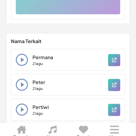
Nama Terkait
Permana
2 lagu
Peter
2 lagu
Pertiwi
2 lagu
Puspa