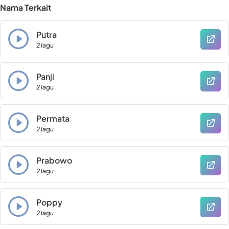
Nama Terkait
Putra
2 lagu
Panji
2 lagu
Permata
2 lagu
Prabowo
2 lagu
Poppy
2 lagu