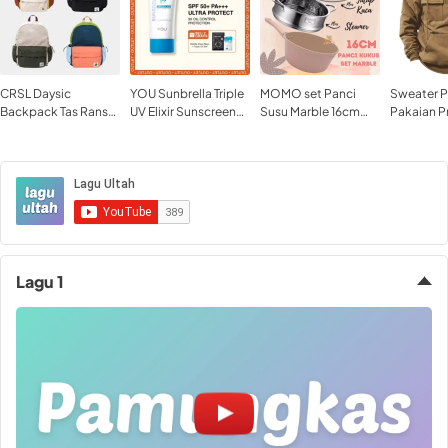
CRSL Daysic
YOU Sunbrella Triple
MOMO set Panci
Sweater P
Backpack Tas Ransel
UV Elixir Sunscreen
Susu Marble 16cm
Pakaian Pr
Tas Ransel Sedang
SPF50+ PA
with Kukusan dan
Hoodie Wa
Tas Ransel Sekolah
TUTUP Serbaguna
Retro Pria
Tas Ransel Kampus
Panci MPASI
Tas Laptop Bagpack
Lagu 1