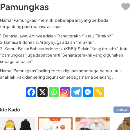
Pamungkas
Nama “Pamungkas” memiliki beberapa arti yang berbeda
tergantung pada bahasa asalnya:
1. Bahasa Jawa: Artinya adalah “Yang terakhir” atau “Terakhir” .
2. Bahasa Indonesia: Artinya juga adalah “Terakhir” .
3. Kamus Besar Bahasa Indonesia (KBBI): Selain “Yang terakhir”, kata
“pamungkas” juga dapat berarti “Senjata terakhir yang digunakan
sebagai andalan” .
Nama “Pamungkas” paling cocok digunakan sebagai nama untuk
anak laki-laki dan sering digunakan sebagai nama belakang .
Ide Kado
Lainnya