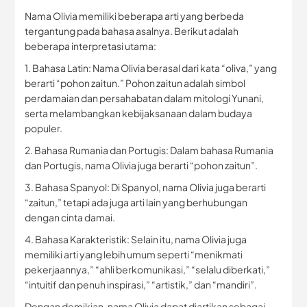
Nama Olivia memiliki beberapa arti yang berbeda
tergantung pada bahasa asalnya. Berikut adalah
beberapa interpretasi utama:
1. Bahasa Latin: Nama Olivia berasal dari kata “oliva,” yang
berarti “pohon zaitun.” Pohon zaitun adalah simbol
perdamaian dan persahabatan dalam mitologi Yunani,
serta melambangkan kebijaksanaan dalam budaya
populer.
2. Bahasa Rumania dan Portugis: Dalam bahasa Rumania
dan Portugis, nama Olivia juga berarti “pohon zaitun”.
3. Bahasa Spanyol: Di Spanyol, nama Olivia juga berarti
“zaitun,” tetapi ada juga arti lain yang berhubungan
dengan cinta damai.
4. Bahasa Karakteristik: Selain itu, nama Olivia juga
memiliki arti yang lebih umum seperti “menikmati
pekerjaannya,” “ahli berkomunikasi,” “selalu diberkati,”
“intuitif dan penuh inspirasi,” “artistik,” dan “mandiri”.
Dengan demikian, nama Olivia dapat diartikan sebagai