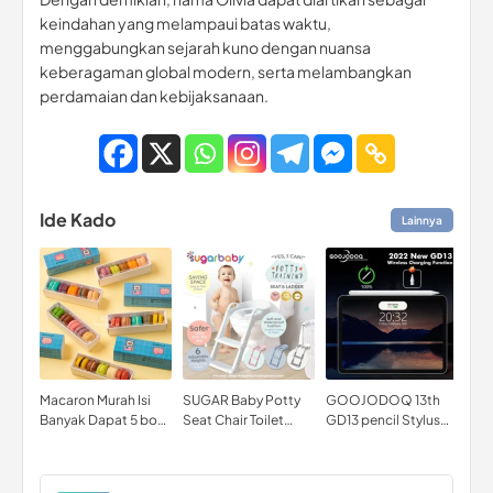
keindahan yang melampaui batas waktu,
menggabungkan sejarah kuno dengan nuansa
keberagaman global modern, serta melambangkan
perdamaian dan kebijaksanaan.
Ide Kado
Lainnya
Macaron Murah Isi
SUGAR Baby Potty
GOOJODOQ 13th
Vio
Banyak Dapat 5 box
Seat Chair Toilet
GD13 pencil Stylus
Dum
Paling Best seller
Training Pispot
Pencil for iPad with
Kor
Palm Rejection with
Tas
wireless charger
out 