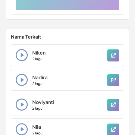
Nama Terkait
Niken
2 lagu
Nadira
2 lagu
Noviyanti
2 lagu
Nila
2 lagu