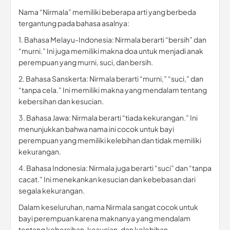
Nama “Nirmala” memiliki beberapa arti yang berbeda
tergantung pada bahasa asalnya:
1. Bahasa Melayu-Indonesia: Nirmala berarti “bersih” dan
“murni.” Ini juga memiliki makna doa untuk menjadi anak
perempuan yang murni, suci, dan bersih.
2. Bahasa Sanskerta: Nirmala berarti “murni,” “suci,” dan
“tanpa cela.” Ini memiliki makna yang mendalam tentang
kebersihan dan kesucian.
3. Bahasa Jawa: Nirmala berarti “tiada kekurangan.” Ini
menunjukkan bahwa nama ini cocok untuk bayi
perempuan yang memiliki kelebihan dan tidak memiliki
kekurangan.
4. Bahasa Indonesia: Nirmala juga berarti “suci” dan “tanpa
cacat.” Ini menekankan kesucian dan kebebasan dari
segala kekurangan.
Dalam keseluruhan, nama Nirmala sangat cocok untuk
bayi perempuan karena maknanya yang mendalam
tentang kebersihan, kesucian, dan kelebihan.