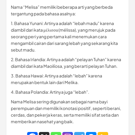
Nama “Melisa” memiliki beberapa arti yang berbeda
tergantung pada bahasa asalnya:
1. Bahasa Yunani: Artinya adalah “lebah madu” karena
diambil dari kata μέλισσα (mélissa), yang merujuk pada
seorang peri yang pertama kali menemukan cara
mengambil cairan dari sarang lebah yang sekarang kita
sebut madu.
2. Bahasa Irlandia: Artinya adalah “pelayan Tuhan” karena
diambil dari kata Maoilíosa, yang berarti pelayan Tuhan.
3. Bahasa Hawai: Artinya adalah “lebah” karena
merupakan bentuk lain dari Melika.
4. Bahasa Polandia: Artinya juga “lebah”.
Nama Melisa sering digunakan sebagai nama bayi
perempuan dan memiliki konotasi positif, seperti berani,
cerdas, dan pekerja keras, serta memiliki sifat setia dan
memberikan nasehat yang baik.