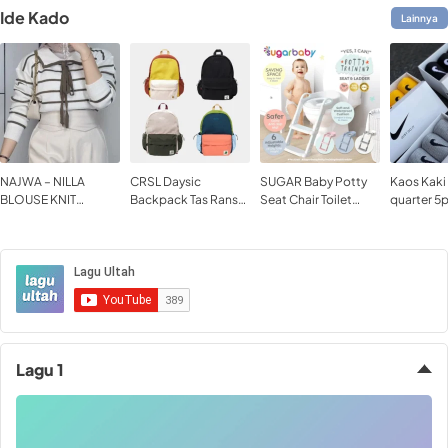
Ide Kado
Lainnya
NAJWA – NILLA
CRSL Daysic
SUGAR Baby Potty
Kaos Kaki
BLOUSE KNIT
Backpack Tas Ransel
Seat Chair Toilet
quarter 5
ATASAN RAJUT
Tas Ransel Sedang
Training Pispot
Wanita Mo
WANITA MOTIF
Tas Ransel Sekolah
Bahan Ny
SETRIP GARIS
Tas Ransel Kampus
Dipakai O
KERAH LUCU
Tas Laptop Bagpack
Lagu 1