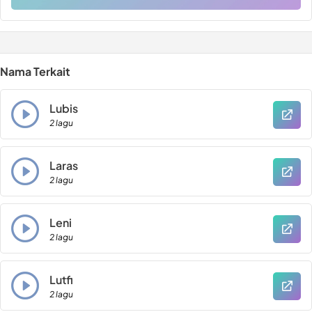
Nama Terkait
Lubis
2 lagu
Laras
2 lagu
Leni
2 lagu
Lutfi
2 lagu