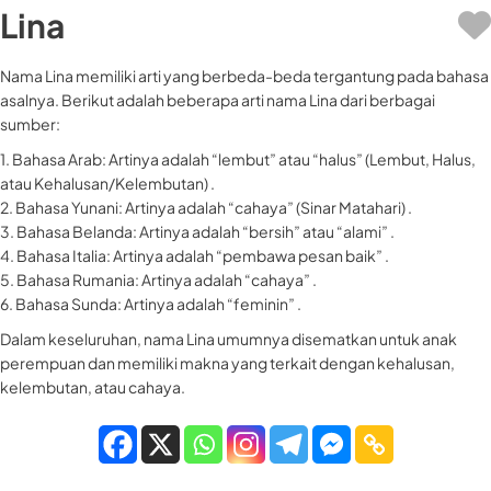
Lina
Nama Lina memiliki arti yang berbeda-beda tergantung pada bahasa
asalnya. Berikut adalah beberapa arti nama Lina dari berbagai
sumber:
1. Bahasa Arab: Artinya adalah “lembut” atau “halus” (Lembut, Halus,
atau Kehalusan/Kelembutan) .
2. Bahasa Yunani: Artinya adalah “cahaya” (Sinar Matahari) .
3. Bahasa Belanda: Artinya adalah “bersih” atau “alami” .
4. Bahasa Italia: Artinya adalah “pembawa pesan baik” .
5. Bahasa Rumania: Artinya adalah “cahaya” .
6. Bahasa Sunda: Artinya adalah “feminin” .
Dalam keseluruhan, nama Lina umumnya disematkan untuk anak
perempuan dan memiliki makna yang terkait dengan kehalusan,
kelembutan, atau cahaya.