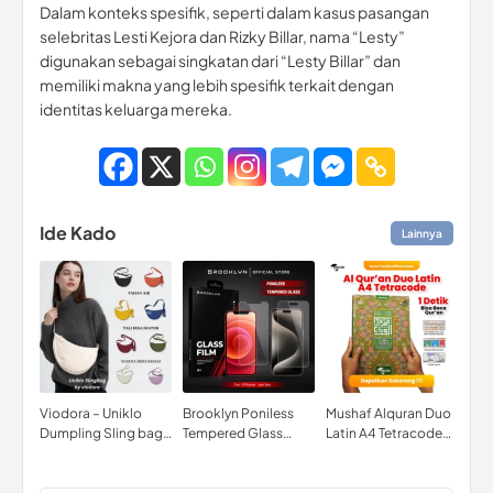
Dalam konteks spesifik, seperti dalam kasus pasangan
selebritas Lesti Kejora dan Rizky Billar, nama “Lesty”
digunakan sebagai singkatan dari “Lesty Billar” dan
memiliki makna yang lebih spesifik terkait dengan
identitas keluarga mereka.
Ide Kado
Lainnya
Viodora – Uniklo
Brooklyn Poniless
Mushaf Alquran Duo
KEN
Dumpling Sling bag
Tempered Glass
Latin A4 Tetracode
Kao
Korea Thailand Viral
iPhone 16-15-14-13-
Tajwid Warna Al
WAR
Tas selempang hang
12-11-X XR XS MAX
Quran Alqosbah
out jalan jalan bali
Mini Pro Max Plus
Ukuran Besar A4 4