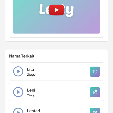
Nama Terkait
Lita
2 lagu
Leni
2 lagu
Lestari