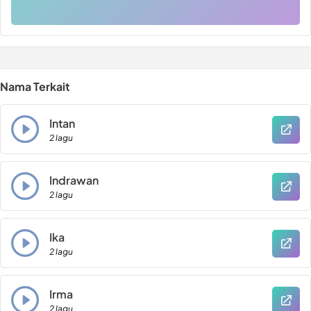
Nama Terkait
Intan
2 lagu
Indrawan
2 lagu
Ika
2 lagu
Irma
2 lagu