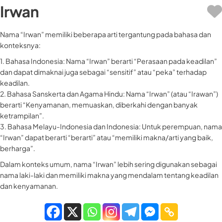
Irwan
Nama “Irwan” memiliki beberapa arti tergantung pada bahasa dan
konteksnya:
1. Bahasa Indonesia: Nama “Irwan” berarti “Perasaan pada keadilan”
dan dapat dimaknai juga sebagai “sensitif” atau “peka” terhadap
keadilan.
2. Bahasa Sanskerta dan Agama Hindu: Nama “Irwan” (atau “Irawan”)
berarti “Kenyamanan, memuaskan, diberkahi dengan banyak
ketrampilan”.
3. Bahasa Melayu-Indonesia dan Indonesia: Untuk perempuan, nama
“Irwan” dapat berarti “berarti” atau “memiliki makna/arti yang baik,
berharga”.
Dalam konteks umum, nama “Irwan” lebih sering digunakan sebagai
nama laki-laki dan memiliki makna yang mendalam tentang keadilan
dan kenyamanan.