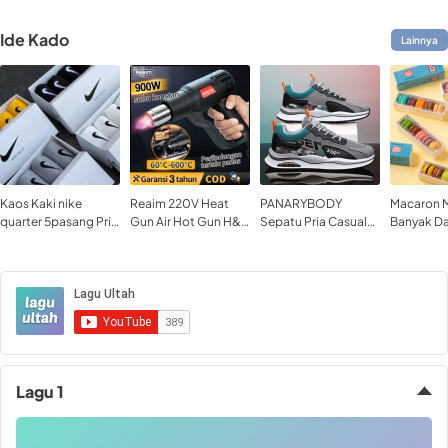
Ide Kado
Lainnya
Kaos Kaki nike
Reaim 220V Heat
PANARYBODY
Macaron M
quarter 5pasang Pria
Gun Air Hot Gun H&L
Sepatu Pria Casual
Banyak Da
Wanita Motif Sport
Pro Senapan Panas
Sneakers Fashion
Paling Bes
Bahan Nyaman
Pistol Angin Panas
OOTD Hangout
Dipakai Olahraga
Kuliah Kerja Travel
Sepatu Cowok
Modis J2027
Lagu 1