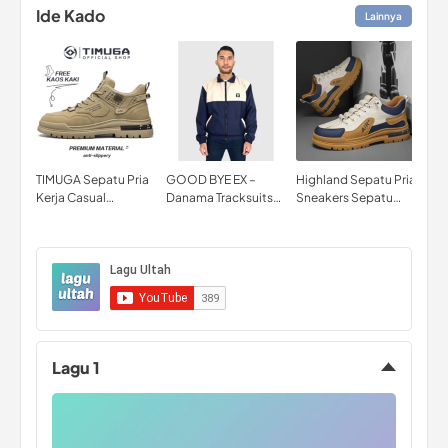
Ide Kado
Lainnya
TIMUGA Sepatu Pria
GOOD BYE EX –
Highland Sepatu Pria
Swe
Kerja Casual
Danama Tracksuits
Sneakers Sepatu
Pak
Sneakers Sport
Jacket
Kasual Kerja
Hoo
Outdoor Gunung
Outdoor Sepatu
Ret
Sepatu Jogging
Casual Cowok
Cowok Outdoor
Running Shoes
MC464
Lagu 1