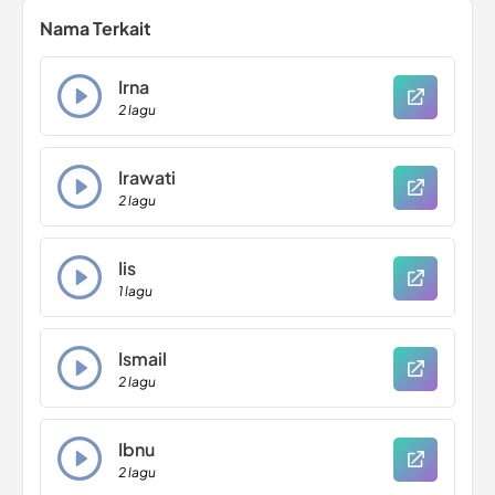
Nama Terkait
Irna
2 lagu
Irawati
2 lagu
Iis
1 lagu
Ismail
2 lagu
Ibnu
2 lagu