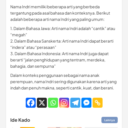
Nama Indri memiliki beberapa arti yang berbeda
tergantung pada asal bahasa dan konteksnya. Berikut
adalah beberapa arti nama Indri yang paling umum:
1. Dalam Bahasa Jawa: Arti nama Indri adalah “cantik” atau
“megah”
2. Dalam Bahasa Sanskerta: Arti nama Indri dapat berarti
“indera” atau “perasaan”
3. Dalam Bahasa Indonesia: Arti nama Indri juga dapat
berarti “jalan penghidupan yang tentram, merdeka,
bahagia, dan sempurna”
Dalam konteks penggunaan sebagai nama anak
perempuan, nama Indri sering digunakan karena arti yang
indah dan penuh makna, seperti cantik, kuat, dan berani.
Ide Kado
Lainnya