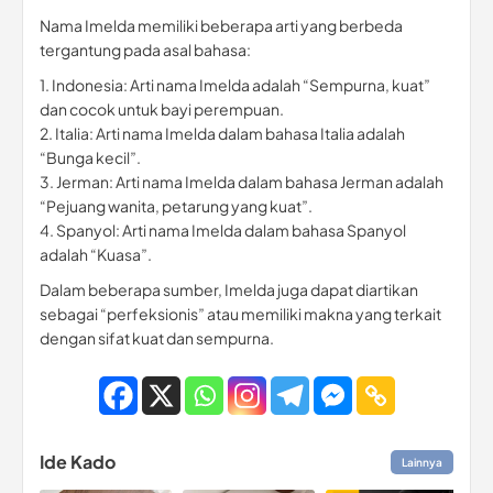
Nama Imelda memiliki beberapa arti yang berbeda
tergantung pada asal bahasa:
1. Indonesia: Arti nama Imelda adalah “Sempurna, kuat”
dan cocok untuk bayi perempuan.
2. Italia: Arti nama Imelda dalam bahasa Italia adalah
“Bunga kecil”.
3. Jerman: Arti nama Imelda dalam bahasa Jerman adalah
“Pejuang wanita, petarung yang kuat”.
4. Spanyol: Arti nama Imelda dalam bahasa Spanyol
adalah “Kuasa”.
Dalam beberapa sumber, Imelda juga dapat diartikan
sebagai “perfeksionis” atau memiliki makna yang terkait
dengan sifat kuat dan sempurna.
Ide Kado
Lainnya