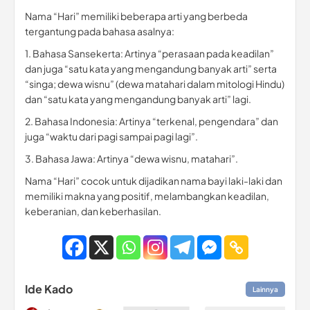
Nama “Hari” memiliki beberapa arti yang berbeda
tergantung pada bahasa asalnya:
1. Bahasa Sansekerta: Artinya “perasaan pada keadilan”
dan juga “satu kata yang mengandung banyak arti” serta
“singa; dewa wisnu” (dewa matahari dalam mitologi Hindu)
dan “satu kata yang mengandung banyak arti” lagi.
2. Bahasa Indonesia: Artinya “terkenal, pengendara” dan
juga “waktu dari pagi sampai pagi lagi”.
3. Bahasa Jawa: Artinya “dewa wisnu, matahari”.
Nama “Hari” cocok untuk dijadikan nama bayi laki-laki dan
memiliki makna yang positif, melambangkan keadilan,
keberanian, dan keberhasilan.
Ide Kado
Lainnya