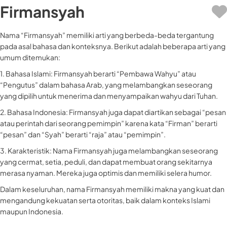
Firmansyah
Nama “Firmansyah” memiliki arti yang berbeda-beda tergantung
pada asal bahasa dan konteksnya. Berikut adalah beberapa arti yang
umum ditemukan:
1. Bahasa Islami: Firmansyah berarti “Pembawa Wahyu” atau
“Pengutus” dalam bahasa Arab, yang melambangkan seseorang
yang dipilih untuk menerima dan menyampaikan wahyu dari Tuhan.
2. Bahasa Indonesia: Firmansyah juga dapat diartikan sebagai “pesan
atau perintah dari seorang pemimpin” karena kata “Firman” berarti
“pesan” dan “Syah” berarti “raja” atau “pemimpin”.
3. Karakteristik: Nama Firmansyah juga melambangkan seseorang
yang cermat, setia, peduli, dan dapat membuat orang sekitarnya
merasa nyaman. Mereka juga optimis dan memiliki selera humor.
Dalam keseluruhan, nama Firmansyah memiliki makna yang kuat dan
mengandung kekuatan serta otoritas, baik dalam konteks Islami
maupun Indonesia.