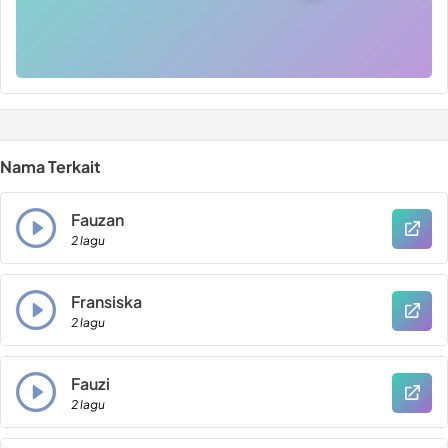
Nama Terkait
Fauzan
2 lagu
Fransiska
2 lagu
Fauzi
2 lagu