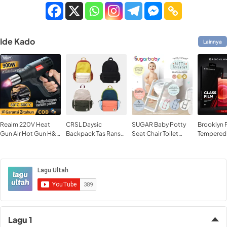
Ide Kado
Lainnya
Reaim 220V Heat
CRSL Daysic
SUGAR Baby Potty
Brooklyn 
Gun Air Hot Gun H&L
Backpack Tas Ransel
Seat Chair Toilet
Tempered
Pro Senapan Panas
Tas Ransel Sedang
Training Pispot
iPhone 16
Pistol Angin Panas
Tas Ransel Sekolah
12-11-X X
Tas Ransel Kampus
Mini Pro M
Tas Laptop Bagpack
Lagu 1