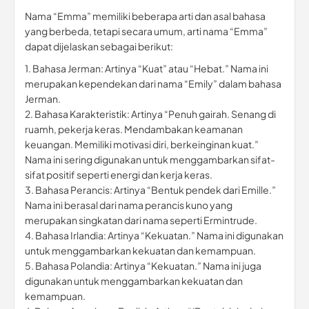
Nama “Emma” memiliki beberapa arti dan asal bahasa
yang berbeda, tetapi secara umum, arti nama “Emma”
dapat dijelaskan sebagai berikut:
1. Bahasa Jerman: Artinya “Kuat” atau “Hebat.” Nama ini
merupakan kependekan dari nama “Emily” dalam bahasa
Jerman.
2. Bahasa Karakteristik: Artinya “Penuh gairah. Senang di
ruamh, pekerja keras. Mendambakan keamanan
keuangan. Memiliki motivasi diri, berkeinginan kuat.”
Nama ini sering digunakan untuk menggambarkan sifat-
sifat positif seperti energi dan kerja keras.
3. Bahasa Perancis: Artinya “Bentuk pendek dari Emille.”
Nama ini berasal dari nama perancis kuno yang
merupakan singkatan dari nama seperti Ermintrude.
4. Bahasa Irlandia: Artinya “Kekuatan.” Nama ini digunakan
untuk menggambarkan kekuatan dan kemampuan.
5. Bahasa Polandia: Artinya “Kekuatan.” Nama ini juga
digunakan untuk menggambarkan kekuatan dan
kemampuan.