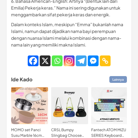
6. Bahasa American-English: Artinya “(Bentuk lain dari
Emilia) Pekerja keras.” Nama ini sering digunakan untuk
menggambarkan sifat pekerja keras dan energik.
Dalam konteks Islam, meskipun “Emma” bukanlah nama
Islami, namun dapat dijadikan nama bayi perempuan
dengan nuansa Islami melalui kombinasi dengan nama-
nama lain yang memiliki makna Islami.
Ide Kado
Lainnya
MOMO set Panci
CRSL Bumpy
Fantech ATOM MIZU
Mus
Susu Marble 16cm
Slingbag Choose
SERIES Keyboard
Lat