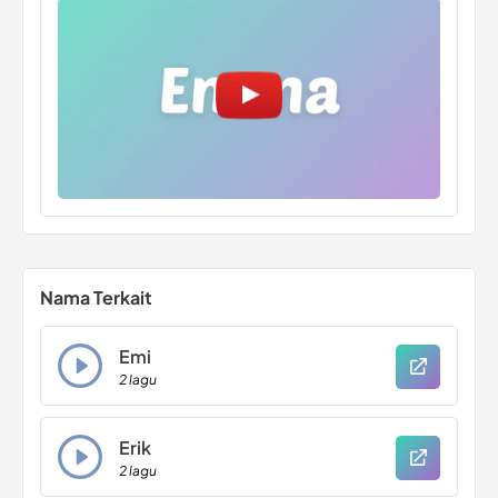
Nama Terkait
Emi
2 lagu
Erik
2 lagu