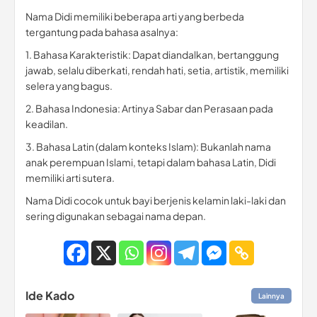
Nama Didi memiliki beberapa arti yang berbeda
tergantung pada bahasa asalnya:
1. Bahasa Karakteristik: Dapat diandalkan, bertanggung
jawab, selalu diberkati, rendah hati, setia, artistik, memiliki
selera yang bagus.
2. Bahasa Indonesia: Artinya Sabar dan Perasaan pada
keadilan.
3. Bahasa Latin (dalam konteks Islam): Bukanlah nama
anak perempuan Islami, tetapi dalam bahasa Latin, Didi
memiliki arti sutera.
Nama Didi cocok untuk bayi berjenis kelamin laki-laki dan
sering digunakan sebagai nama depan.
Ide Kado
Lainnya