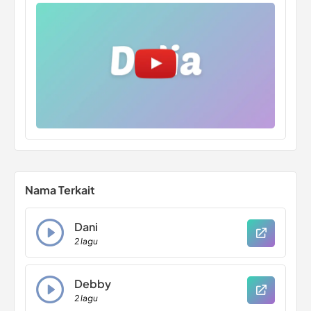
Nama Terkait
Dani
2 lagu
Debby
2 lagu