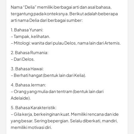
Nama “Delia” memiliki berbagai arti dan asal bahasa,
tergantung pada konteksnya. Berikut adalah beberapa
arti nama Delia dari berbagai sumber:
1. Bahasa Yunani:
– Tampak, kelihatan.
– Mitologi: wanita dari pulau Delos, nama lain dari Artemis.
2. Bahasa Rumania:
– Dari Delos.
3. Bahasa Hawai:
– Berhati hangat (bentuk lain dari Kelia).
4. Bahasa Jerman:
– Orang yang mulia dan tentram (bentuk lain dari
Adelaide).
5. Bahasa Karakteristik:
– Gila kerja, berkeinginan kuat. Memiliki rencana dan ide
yang besar. Sering bepergian. Selalu diberkati, mandiri,
memiliki motivasi diri.