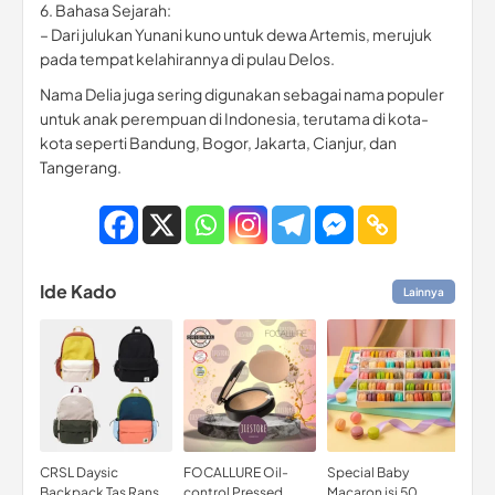
6. Bahasa Sejarah:
– Dari julukan Yunani kuno untuk dewa Artemis, merujuk
pada tempat kelahirannya di pulau Delos.
Nama Delia juga sering digunakan sebagai nama populer
untuk anak perempuan di Indonesia, terutama di kota-
kota seperti Bandung, Bogor, Jakarta, Cianjur, dan
Tangerang.
Ide Kado
Lainnya
CRSL Daysic
FOCALLURE Oil-
Special Baby
Kao
Backpack Tas Ransel
control Pressed
Macaron isi 50
qua