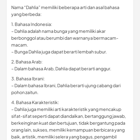
Nama “Dahlia” memiliki beberapa arti dan asal bahasa
yang berbeda:
1. Bahasa Indonesia:
– Dahlia adalah nama bunga yang memiliki akar
berbonggol atau berumbi dan warnanya bermacam-
macam.
– Bunga Dahlia juga dapat berarti lembah subur.
2. Bahasa Arab:
– Dalam bahasa Arab, Dahlia dapat berarti anggur.
3. Bahasa Ibrani:
– Dalam bahasa Ibrani, Dahlia berarti ujung cabang dari
pohon zaitun.
4. Bahasa Karakteristik:
– Dahlia juga memiliki arti karakteristik yang mencakup
sifat-sifat seperti dapat diandalkan, bertanggung jawab,
berkeinginan kuat dan bertujuan, tidak bergantung pada
orang lain, sukses, memiliki kemampuan berbicara yang
baik, artistik, memiliki selera yang bagus, pengambil