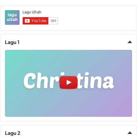
Sandal Cewek
Quran Alqosbah
Bahan Nyaman
Tas Ranse
Sandal Korea Sandal
Ukuran Besar A4 4
Dipakai Olahraga
Tas Ranse
Fuji Wanita Tinggi
Kode Tajwid
Tas Lapto
Lagu 1
Lagu 2