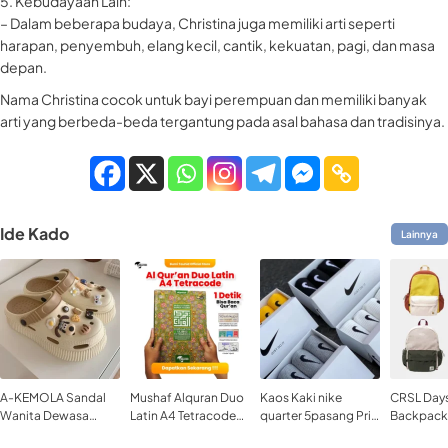
5. Kebudayaan Lain:
– Dalam beberapa budaya, Christina juga memiliki arti seperti
harapan, penyembuh, elang kecil, cantik, kekuatan, pagi, dan masa
depan.
Nama Christina cocok untuk bayi perempuan dan memiliki banyak
arti yang berbeda-beda tergantung pada asal bahasa dan tradisinya.
Ide Kado
Lainnya
A-KEMOLA Sandal
Mushaf Alquran Duo
Kaos Kaki nike
CRSL Day
Wanita Dewasa
Latin A4 Tetracode
quarter 5pasang Pria
Backpack 
Sepatu Wedges
Tajwid Warna Al
Wanita Motif Sport
Tas Ranse