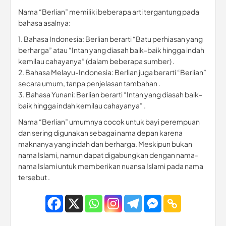
Nama “Berlian” memiliki beberapa arti tergantung pada
bahasa asalnya:
1. Bahasa Indonesia: Berlian berarti “Batu perhiasan yang
berharga” atau “Intan yang diasah baik-baik hingga indah
kemilau cahayanya” (dalam beberapa sumber) .
2. Bahasa Melayu-Indonesia: Berlian juga berarti “Berlian”
secara umum, tanpa penjelasan tambahan .
3. Bahasa Yunani: Berlian berarti “Intan yang diasah baik-
baik hingga indah kemilau cahayanya” .
Nama “Berlian” umumnya cocok untuk bayi perempuan
dan sering digunakan sebagai nama depan karena
maknanya yang indah dan berharga. Meskipun bukan
nama Islami, namun dapat digabungkan dengan nama-
nama Islami untuk memberikan nuansa Islami pada nama
tersebut .