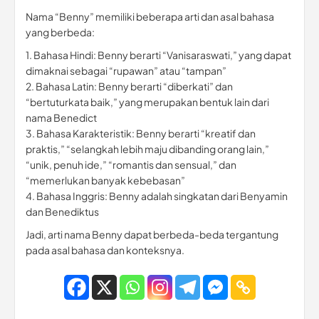
Nama “Benny” memiliki beberapa arti dan asal bahasa
yang berbeda:
1. Bahasa Hindi: Benny berarti “Vanisaraswati,” yang dapat
dimaknai sebagai “rupawan” atau “tampan”
2. Bahasa Latin: Benny berarti “diberkati” dan
“bertuturkata baik,” yang merupakan bentuk lain dari
nama Benedict
3. Bahasa Karakteristik: Benny berarti “kreatif dan
praktis,” “selangkah lebih maju dibanding orang lain,”
“unik, penuh ide,” “romantis dan sensual,” dan
“memerlukan banyak kebebasan”
4. Bahasa Inggris: Benny adalah singkatan dari Benyamin
dan Benediktus
Jadi, arti nama Benny dapat berbeda-beda tergantung
pada asal bahasa dan konteksnya.