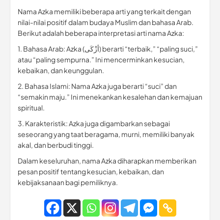
Nama Azka memiliki beberapa arti yang terkait dengan
nilai-nilai positif dalam budaya Muslim dan bahasa Arab.
Berikut adalah beberapa interpretasi arti nama Azka:
1. Bahasa Arab: Azka (أزْكَى) berarti “terbaik,” “paling suci,”
atau “paling sempurna.” Ini mencerminkan kesucian,
kebaikan, dan keunggulan.
2. Bahasa Islami: Nama Azka juga berarti “suci” dan
“semakin maju.” Ini menekankan kesalehan dan kemajuan
spiritual.
3. Karakteristik: Azka juga digambarkan sebagai
seseorang yang taat beragama, murni, memiliki banyak
akal, dan berbudi tinggi.
Dalam keseluruhan, nama Azka diharapkan memberikan
pesan positif tentang kesucian, kebaikan, dan
kebijaksanaan bagi pemiliknya.