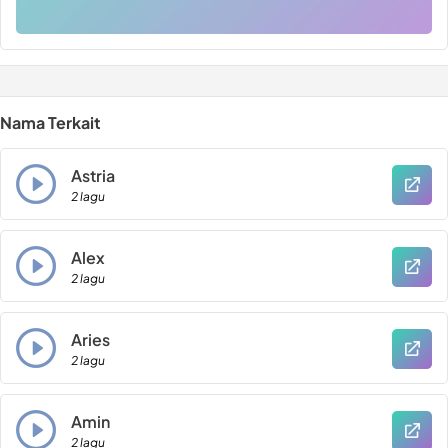
Nama Terkait
Astria
2 lagu
Alex
2 lagu
Aries
2 lagu
Amin
2 lagu