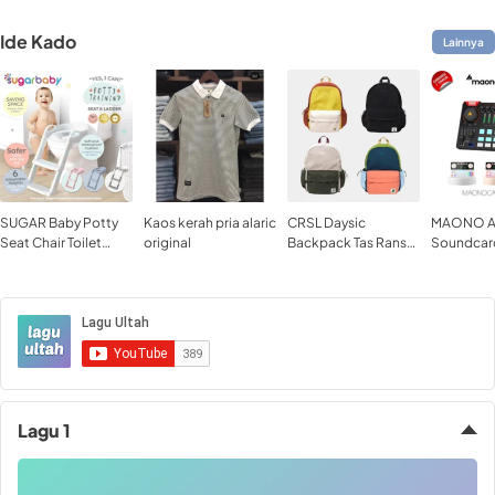
Ide Kado
Lainnya
SUGAR Baby Potty
Kaos kerah pria alaric
CRSL Daysic
MAONO 
Seat Chair Toilet
original
Backpack Tas Ransel
Soundcar
Training Pispot
Tas Ransel Sedang
Audio Inte
Tas Ransel Sekolah
PC Smartp
Tas Ransel Kampus
Streamin
Tas Laptop Bagpack
Podcast 
Lagu 1