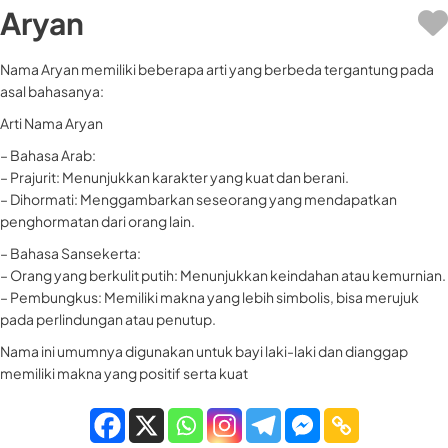
Aryan
Nama Aryan memiliki beberapa arti yang berbeda tergantung pada
asal bahasanya:
Arti Nama Aryan
– Bahasa Arab:
– Prajurit: Menunjukkan karakter yang kuat dan berani.
– Dihormati: Menggambarkan seseorang yang mendapatkan
penghormatan dari orang lain.
– Bahasa Sansekerta:
– Orang yang berkulit putih: Menunjukkan keindahan atau kemurnian.
– Pembungkus: Memiliki makna yang lebih simbolis, bisa merujuk
pada perlindungan atau penutup.
Nama ini umumnya digunakan untuk bayi laki-laki dan dianggap
memiliki makna yang positif serta kuat