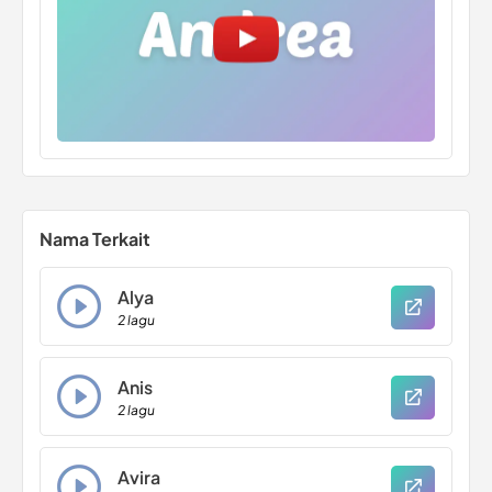
Nama Terkait
Alya
2 lagu
Anis
2 lagu
Avira