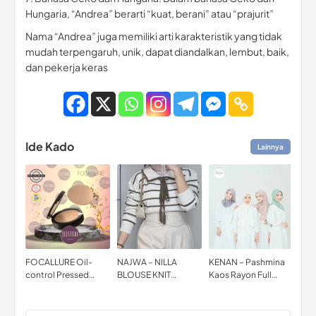
Hungaria, “Andrea” berarti “kuat, berani” atau “prajurit”
Nama “Andrea” juga memiliki arti karakteristik yang tidak
mudah terpengaruh, unik, dapat diandalkan, lembut, baik,
dan pekerja keras
Ide Kado
Lainnya
FOCALLURE Oil-
NAJWA – NILLA
KENAN – Pashmina
Spe
control Pressed
BLOUSE KNIT
Kaos Rayon Full
Mac
Powder-Matte
ATASAN RAJUT
WARNA Matt Rayon
Dia
Bedak Padat
WANITA MOTIF
Isi
SETRIP GARIS
Mur